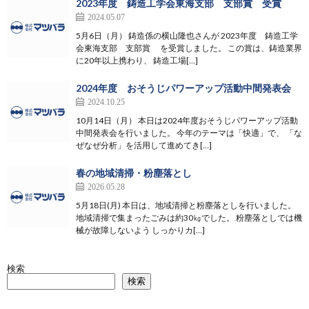
2023年度 鋳造工学会東海支部 支部賞 受賞
2024.05.07
5月6日（月） 鋳造係の横山隆也さんが 2023年度 鋳造工学
会東海支部 支部賞 を受賞しました。 この賞は、鋳造業界
に20年以上携わり、 鋳造工場[…]
2024年度 おそうじパワーアップ活動中間発表会
2024.10.25
10月14日（月） 本日は2024年度おそうじパワーアップ活動
中間発表会を行いました。 今年のテーマは「快適」で、 「な
ぜなぜ分析」を活用して進めてき[…]
春の地域清掃・粉塵落とし
2026.05.28
5月18日(月) 本日は、地域清掃と粉塵落としを行いました。
地域清掃で集まったごみは約30㎏でした。 粉塵落としでは機
械が故障しないよう しっかりカ[…]
検索
検索